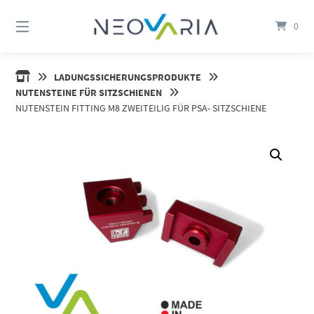
Springe
zum
0
Inhalt
NEOVARIA-
LADUNGSSICHERUNGSPRODUKTE
SHOP
NUTENSTEINE FÜR SITZSCHIENEN
NUTENSTEIN FITTING M8 ZWEITEILIG FÜR PSA- SITZSCHIENE