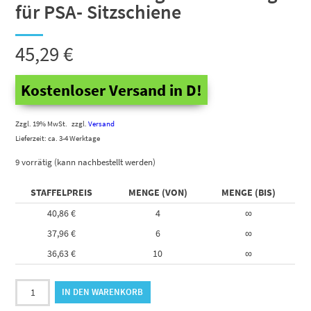
für PSA- Sitzschiene
45,29
€
Kostenloser Versand in D!
Zzgl. 19% MwSt.
zzgl.
Versand
Lieferzeit: ca. 3-4 Werktage
9 vorrätig (kann nachbestellt werden)
STAFFELPREIS
MENGE (VON)
MENGE (BIS)
40,86
€
4
∞
37,96
€
6
∞
36,63
€
10
∞
Nutenstein
IN DEN WARENKORB
Fitting