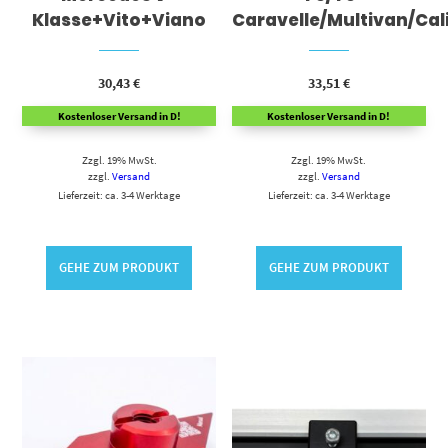
Klasse+Vito+Viano
Caravelle/Multivan/Cal
30,43
€
33,51
€
Kostenloser Versand in D!
Kostenloser Versand in D!
Zzgl. 19% MwSt.
Zzgl. 19% MwSt.
zzgl.
Versand
zzgl.
Versand
Lieferzeit: ca. 3-4 Werktage
Lieferzeit: ca. 3-4 Werktage
GEHE ZUM PRODUKT
GEHE ZUM PRODUKT