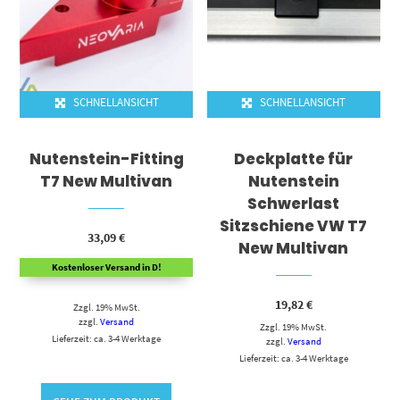
SCHNELLANSICHT
SCHNELLANSICHT
Nutenstein-Fitting
Deckplatte für
T7 New Multivan
Nutenstein
Schwerlast
Sitzschiene VW T7
33,09
€
New Multivan
Kostenloser Versand in D!
19,82
€
Zzgl. 19% MwSt.
zzgl.
Versand
Zzgl. 19% MwSt.
Lieferzeit: ca. 3-4 Werktage
zzgl.
Versand
Lieferzeit: ca. 3-4 Werktage