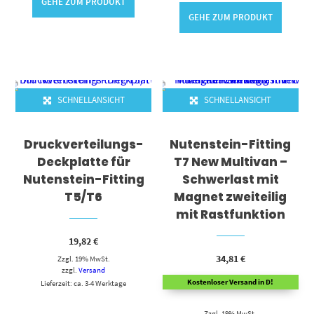
GEHE ZUM PRODUKT
GEHE ZUM PRODUKT
SCHNELLANSICHT
SCHNELLANSICHT
Druckverteilungs-
Nutenstein-Fitting
Deckplatte für
T7 New Multivan –
Nutenstein-Fitting
Schwerlast mit
T5/T6
Magnet zweiteilig
mit Rastfunktion
19,82
€
34,81
€
Zzgl. 19% MwSt.
zzgl.
Versand
Kostenloser Versand in D!
Lieferzeit: ca. 3-4 Werktage
Zzgl. 19% MwSt.