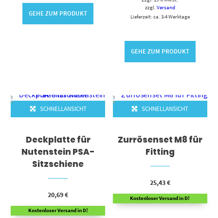
zzgl.
Versand
GEHE ZUM PRODUKT
Lieferzeit: ca. 3-4 Werktage
GEHE ZUM PRODUKT
SCHNELLANSICHT
SCHNELLANSICHT
Deckplatte für
Zurrösenset M8 für
Nutenstein PSA-
Fitting
Sitzschiene
25,43
€
20,69
€
Kostenloser Versand in D!
Kostenloser Versand in D!