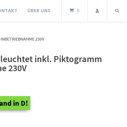
ONTAKT
ÜBER UNS
0
 INBETRIEBNAHME 230V
eleuchtet inkl. Piktogramm
me 230V
and in D!