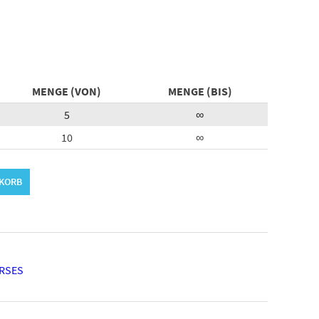
MENGE (VON)
MENGE (BIS)
5
∞
10
∞
NKORB
ERSES