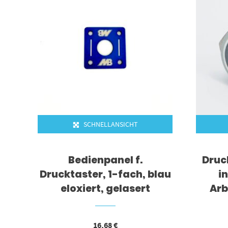
SCHNELLANSICHT
Bedienpanel f.
Druc
Drucktaster, 1-fach, blau
i
eloxiert, gelasert
Arb
16,68
€